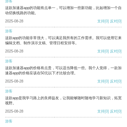
游客
这款加速器app的功能有点单一，可以增加一些新功能，比如增加一个自
动切换线路的功能。
2025-08-28
支持
[0]
反对
[0]
游客
这款app的功能非常强大，可以满足我所有的工作需求。我可以使用它来
编辑文档、制作演示文稿、管理日程安排等。
2025-08-28
支持
[0]
反对
[0]
游客
这款加速器app的价格有点贵，可以适当降低一些。我个人觉得，一款加
速器app的价格应该在50元以下才比较合理。
2025-08-28
支持
[0]
反对
[0]
游客
这款app是我学习路上的良师益友，让我能够随时随地学习新知识，拓宽
视野。
2025-08-28
支持
[0]
反对
[0]
游客