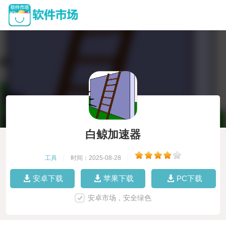
白鲸加速器
工具
|
时间：2025-08-28
|
安卓下载
苹果下载
PC下载
安卓市场，安全绿色