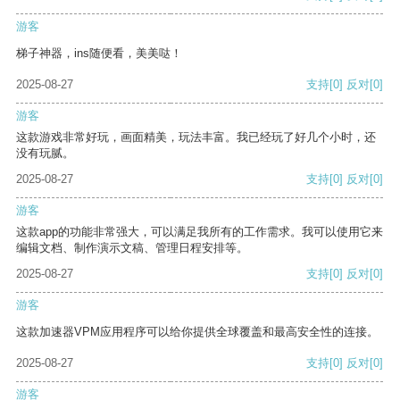
游客
梯子神器，ins随便看，美美哒！
2025-08-27
支持
[0]
反对
[0]
游客
这款游戏非常好玩，画面精美，玩法丰富。我已经玩了好几个小时，还
没有玩腻。
2025-08-27
支持
[0]
反对
[0]
游客
这款app的功能非常强大，可以满足我所有的工作需求。我可以使用它来
编辑文档、制作演示文稿、管理日程安排等。
2025-08-27
支持
[0]
反对
[0]
游客
这款加速器VPM应用程序可以给你提供全球覆盖和最高安全性的连接。
2025-08-27
支持
[0]
反对
[0]
游客