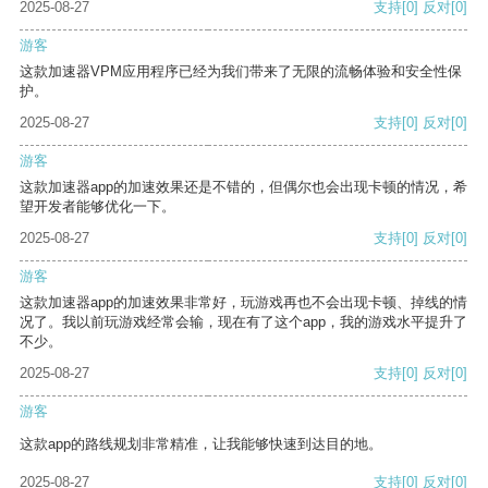
2025-08-27
支持
[0]
反对
[0]
游客
这款加速器VPM应用程序已经为我们带来了无限的流畅体验和安全性保
护。
2025-08-27
支持
[0]
反对
[0]
游客
这款加速器app的加速效果还是不错的，但偶尔也会出现卡顿的情况，希
望开发者能够优化一下。
2025-08-27
支持
[0]
反对
[0]
游客
这款加速器app的加速效果非常好，玩游戏再也不会出现卡顿、掉线的情
况了。我以前玩游戏经常会输，现在有了这个app，我的游戏水平提升了
不少。
2025-08-27
支持
[0]
反对
[0]
游客
这款app的路线规划非常精准，让我能够快速到达目的地。
2025-08-27
支持
[0]
反对
[0]