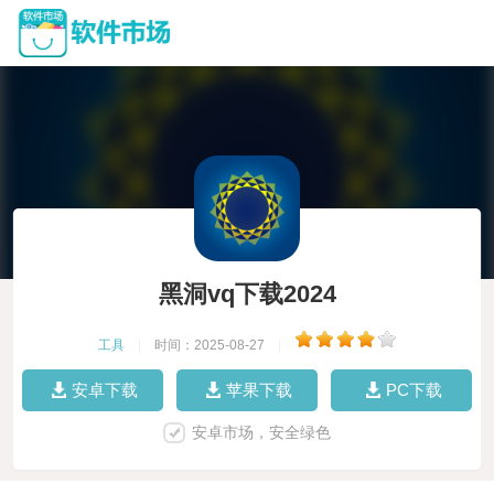
黑洞vq下载2024
工具
|
时间：2025-08-27
|
安卓下载
苹果下载
PC下载
安卓市场，安全绿色