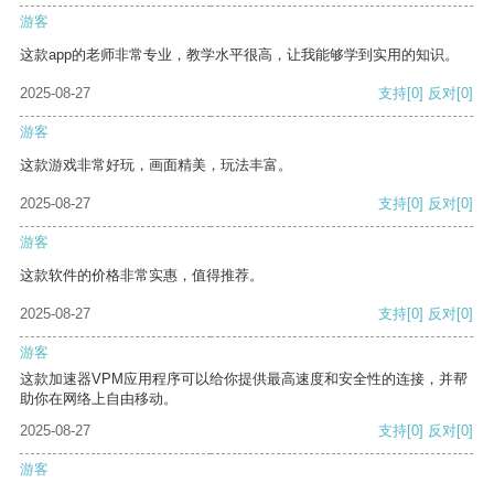
游客
这款app的老师非常专业，教学水平很高，让我能够学到实用的知识。
2025-08-27
支持
[0]
反对
[0]
游客
这款游戏非常好玩，画面精美，玩法丰富。
2025-08-27
支持
[0]
反对
[0]
游客
这款软件的价格非常实惠，值得推荐。
2025-08-27
支持
[0]
反对
[0]
游客
这款加速器VPM应用程序可以给你提供最高速度和安全性的连接，并帮
助你在网络上自由移动。
2025-08-27
支持
[0]
反对
[0]
游客