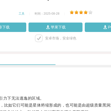
工具
|
时间：2025-08-28
|
卓下载
苹果下载
安卓市场，安全绿色
引力下无法逃逸的区域。
比如它们可能是星体坍缩形成的，也可能是由超级质量黑洞