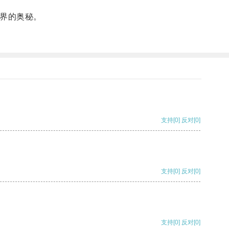
界的奥秘。
支持
[0]
反对
[0]
支持
[0]
反对
[0]
支持
[0]
反对
[0]