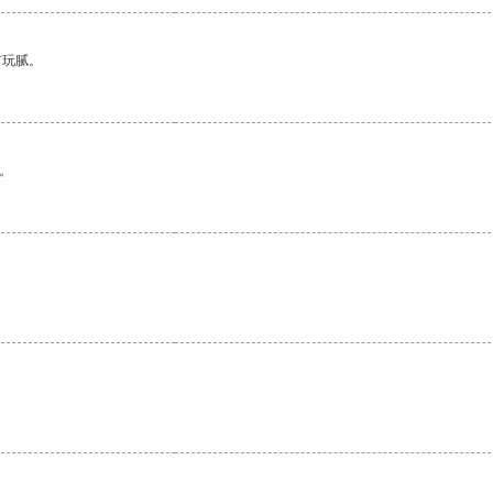
有玩腻。
。