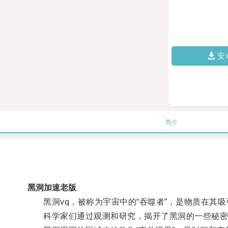
安
简介
黑洞加速老版
黑洞vq，被称为宇宙中的“吞噬者”，是物质在其吸
科学家们通过观测和研究，揭开了黑洞的一些秘密，