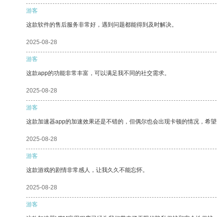
游客
这款软件的售后服务非常好，遇到问题都能得到及时解决。
2025-08-28
游客
这款app的功能非常丰富，可以满足我不同的社交需求。
2025-08-28
游客
这款加速器app的加速效果还是不错的，但偶尔也会出现卡顿的情况，希
2025-08-28
游客
这款游戏的剧情非常感人，让我久久不能忘怀。
2025-08-28
游客