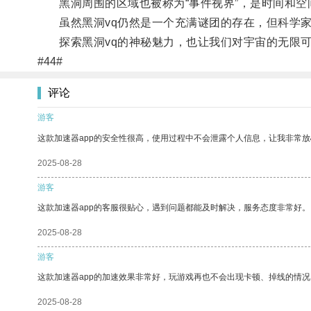
黑洞周围的区域也被称为“事件视界”，是时间和空
虽然黑洞vq仍然是一个充满谜团的存在，但科学家
探索黑洞vq的神秘魅力，也让我们对宇宙的无限可
#44#
评论
游客
这款加速器app的安全性很高，使用过程中不会泄露个人信息，让我非常放
2025-08-28
游客
这款加速器app的客服很贴心，遇到问题都能及时解决，服务态度非常好。
2025-08-28
游客
这款加速器app的加速效果非常好，玩游戏再也不会出现卡顿、掉线的情况
2025-08-28