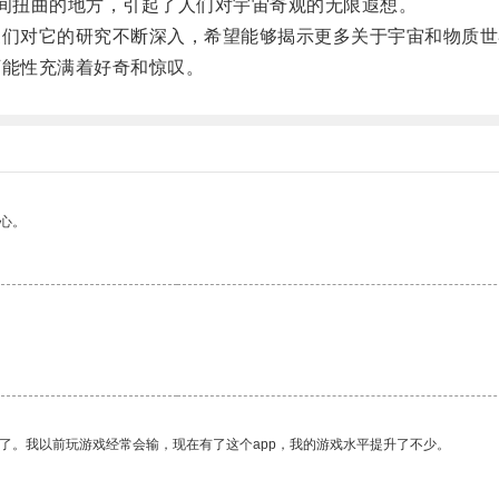
间扭曲的地方，引起了人们对宇宙奇观的无限遐想。
们对它的研究不断深入，希望能够揭示更多关于宇宙和物质世
能性充满着好奇和惊叹。
心。
了。我以前玩游戏经常会输，现在有了这个app，我的游戏水平提升了不少。