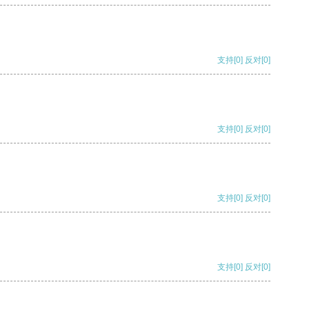
支持
[0]
反对
[0]
支持
[0]
反对
[0]
支持
[0]
反对
[0]
支持
[0]
反对
[0]