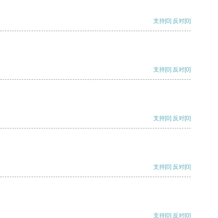
支持
[0]
反对
[0]
支持
[0]
反对
[0]
支持
[0]
反对
[0]
支持
[0]
反对
[0]
支持
[0]
反对
[0]