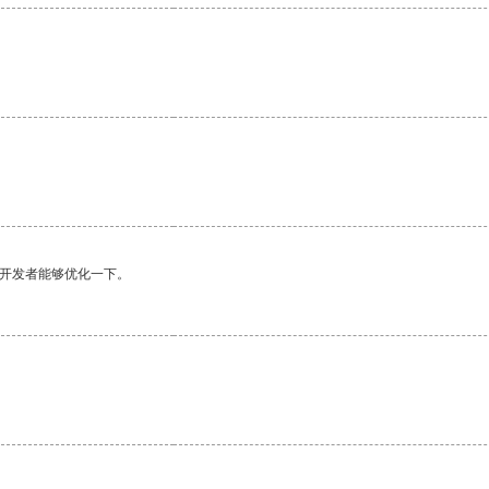
望开发者能够优化一下。