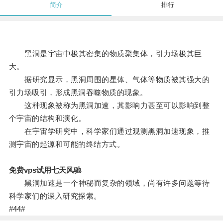
简介
排行
黑洞是宇宙中极其密集的物质聚集体，引力场极其巨
大。
据研究显示，黑洞周围的星体、气体等物质被其强大的
引力场吸引，形成黑洞吞噬物质的现象。
这种现象被称为黑洞加速，其影响力甚至可以影响到整
个宇宙的结构和演化。
在宇宙学研究中，科学家们通过观测黑洞加速现象，推
测宇宙的起源和可能的终结方式。
免费vps试用七天风驰
黑洞加速是一个神秘而复杂的领域，尚有许多问题等待
科学家们的深入研究探索。
#44#