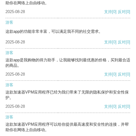
助你在网络上自由移动。
2025-08-28
支持
[0]
反对
[0]
游客
这款app的功能非常丰富，可以满足我不同的社交需求。
2025-08-28
支持
[0]
反对
[0]
游客
这款app是我购物的得力助手，让我能够找到最优惠的价格，买到最合适
的商品。
2025-08-28
支持
[0]
反对
[0]
游客
这款加速器VPM应用程序已经为我们带来了无限的隐私保护和安全性保
护。
2025-08-28
支持
[0]
反对
[0]
游客
这款加速器VPM应用程序可以给你提供最高速度和安全性的连接，并帮
助你在网络上自由移动。