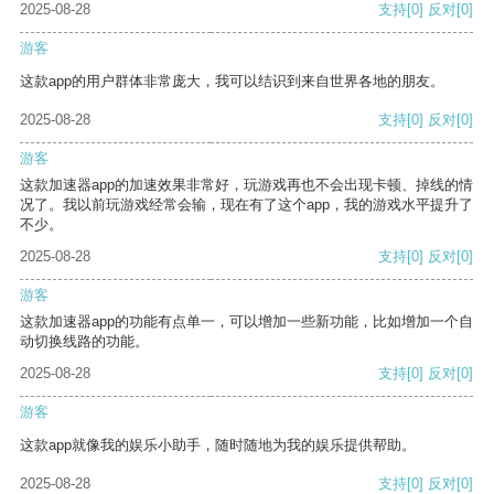
2025-08-28
支持
[0]
反对
[0]
游客
这款app的用户群体非常庞大，我可以结识到来自世界各地的朋友。
2025-08-28
支持
[0]
反对
[0]
游客
这款加速器app的加速效果非常好，玩游戏再也不会出现卡顿、掉线的情
况了。我以前玩游戏经常会输，现在有了这个app，我的游戏水平提升了
不少。
2025-08-28
支持
[0]
反对
[0]
游客
这款加速器app的功能有点单一，可以增加一些新功能，比如增加一个自
动切换线路的功能。
2025-08-28
支持
[0]
反对
[0]
游客
这款app就像我的娱乐小助手，随时随地为我的娱乐提供帮助。
2025-08-28
支持
[0]
反对
[0]