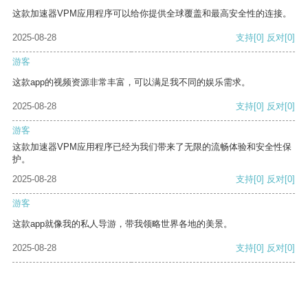
这款加速器VPM应用程序可以给你提供全球覆盖和最高安全性的连接。
2025-08-28
支持
[0]
反对
[0]
游客
这款app的视频资源非常丰富，可以满足我不同的娱乐需求。
2025-08-28
支持
[0]
反对
[0]
游客
这款加速器VPM应用程序已经为我们带来了无限的流畅体验和安全性保
护。
2025-08-28
支持
[0]
反对
[0]
游客
这款app就像我的私人导游，带我领略世界各地的美景。
2025-08-28
支持
[0]
反对
[0]