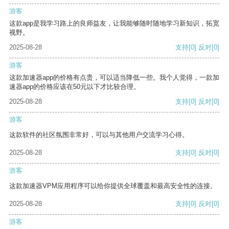
游客
这款app是我学习路上的良师益友，让我能够随时随地学习新知识，拓宽
视野。
2025-08-28
支持
[0]
反对
[0]
游客
这款加速器app的价格有点贵，可以适当降低一些。我个人觉得，一款加
速器app的价格应该在50元以下才比较合理。
2025-08-28
支持
[0]
反对
[0]
游客
这款软件的社区氛围非常好，可以与其他用户交流学习心得。
2025-08-28
支持
[0]
反对
[0]
游客
这款加速器VPM应用程序可以给你提供全球覆盖和最高安全性的连接。
2025-08-28
支持
[0]
反对
[0]
游客