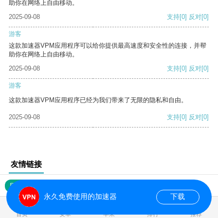
助你在网络上自由移动。
2025-09-08
支持
[0]
反对
[0]
游客
这款加速器VPM应用程序可以给你提供最高速度和安全性的连接，并帮
助你在网络上自由移动。
2025-09-08
支持
[0]
反对
[0]
游客
这款加速器VPM应用程序已经为我们带来了无限的隐私和自由。
2025-09-08
支持
[0]
反对
[0]
友情链接
网站地图
永久免费使用的加速器
下载
0.016783s
首页
安卓
苹果
排行
推荐