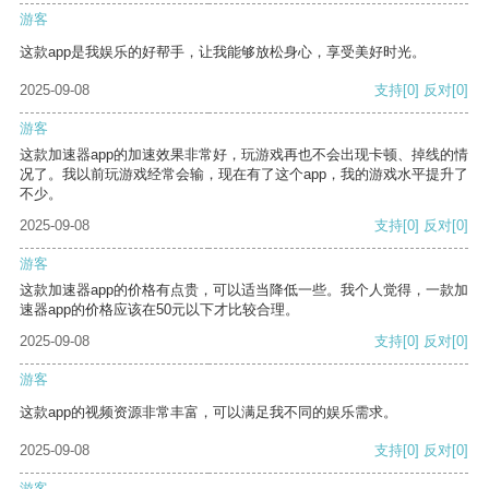
游客
这款app是我娱乐的好帮手，让我能够放松身心，享受美好时光。
2025-09-08
支持
[0]
反对
[0]
游客
这款加速器app的加速效果非常好，玩游戏再也不会出现卡顿、掉线的情
况了。我以前玩游戏经常会输，现在有了这个app，我的游戏水平提升了
不少。
2025-09-08
支持
[0]
反对
[0]
游客
这款加速器app的价格有点贵，可以适当降低一些。我个人觉得，一款加
速器app的价格应该在50元以下才比较合理。
2025-09-08
支持
[0]
反对
[0]
游客
这款app的视频资源非常丰富，可以满足我不同的娱乐需求。
2025-09-08
支持
[0]
反对
[0]
游客