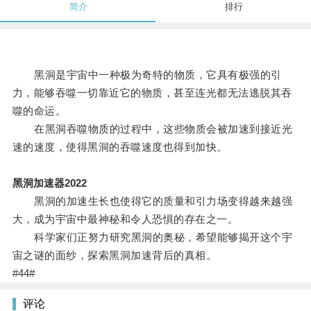
简介
排行
黑洞是宇宙中一种极为奇特的物质，它具有极强的引
力，能够吞噬一切靠近它的物质，甚至连光都无法逃脱其吞
噬的命运。
在黑洞吞噬物质的过程中，这些物质会被加速到接近光
速的速度，使得黑洞的吞噬速度也得到加快。
黑洞加速器2022
黑洞的加速生长也使得它的质量和引力场变得越来越强
大，成为宇宙中最神秘和令人恐惧的存在之一。
科学家们正努力研究黑洞的奥秘，希望能够揭开这个宇
宙之谜的面纱，探索黑洞加速背后的真相。
#44#
评论