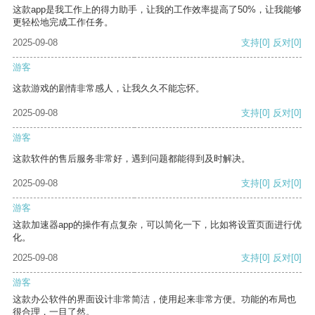
这款app是我工作上的得力助手，让我的工作效率提高了50%，让我能够
更轻松地完成工作任务。
2025-09-08
支持
[0]
反对
[0]
游客
这款游戏的剧情非常感人，让我久久不能忘怀。
2025-09-08
支持
[0]
反对
[0]
游客
这款软件的售后服务非常好，遇到问题都能得到及时解决。
2025-09-08
支持
[0]
反对
[0]
游客
这款加速器app的操作有点复杂，可以简化一下，比如将设置页面进行优
化。
2025-09-08
支持
[0]
反对
[0]
游客
这款办公软件的界面设计非常简洁，使用起来非常方便。功能的布局也
很合理，一目了然。