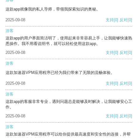
这款app就像我的私人导师，带领我探索知识的奥秘。
2025-09-08
支持
[0]
反对
[0]
游客
这款app的用户界面简洁明了，使用起来非常容易上手，让我能够快速熟
悉操作。我不用看说明书，就可以轻松使用这款app。
2025-09-08
支持
[0]
反对
[0]
游客
这款加速器VPM应用程序已经为我们带来了无限的流畅体验。
2025-09-08
支持
[0]
反对
[0]
游客
这款app的客服非常专业，遇到问题总是能够及时解决，让我能够安心工
作。
2025-09-08
支持
[0]
反对
[0]
游客
这款加速器VPM应用程序可以给你提供最高速度和安全性的连接，并帮