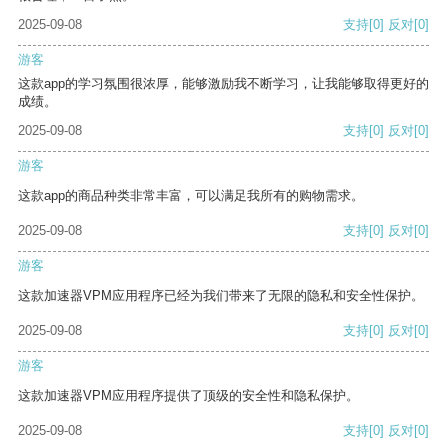
2025-09-08
支持
[0]
反对
[0]
游客
这款app的学习氛围很浓厚，能够激励我不断学习，让我能够取得更好的
成绩。
2025-09-08
支持
[0]
反对
[0]
游客
这款app的商品种类非常丰富，可以满足我所有的购物需求。
2025-09-08
支持
[0]
反对
[0]
游客
这款加速器VPM应用程序已经为我们带来了无限的隐私和安全性保护。
2025-09-08
支持
[0]
反对
[0]
游客
这款加速器VPM应用程序提供了顶级的安全性和隐私保护。
2025-09-08
支持
[0]
反对
[0]